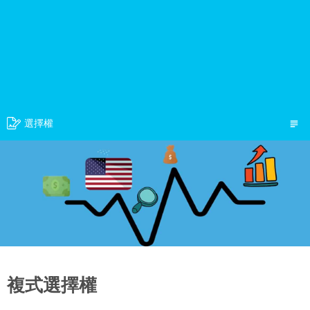
選擇權
複式選擇權