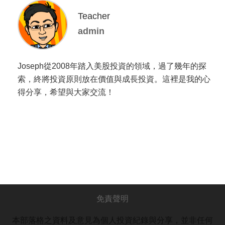
Teacher
admin
Joseph從2008年踏入美股投資的領域，過了幾年的探
索，終將投資原則放在價值與成長投資。這裡是我的心
得分享，希望與大家交流！
免責聲明
本部落格之資料及意見為個人投資紀錄與分享，並非任何