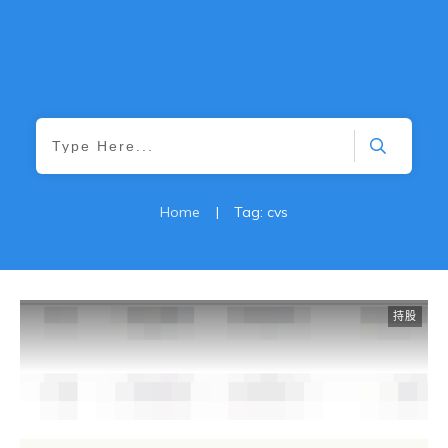
Home
|
Tag: cvs
持股