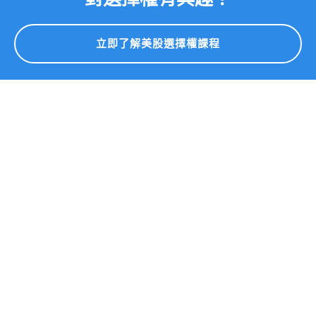
立即了解美股選擇權課程
免責聲名
投資有風險，投資選擇權的風險更大。所有內容均為教育目的，在
投資前請作好自己的功課與交易計畫。
SOCIAL
Copyright
2026
美股價值成長投資, All rights reserved.