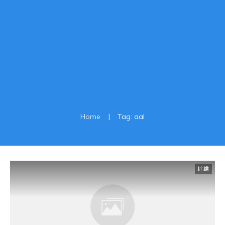
Home
|
Tag: aal
評論