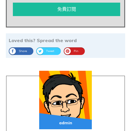
免費訂閱
Loved this? Spread the word
Share
Tweet
Pin
admin