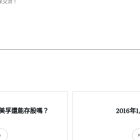
家交流！
森美孚還能存股嗎？
2016
e