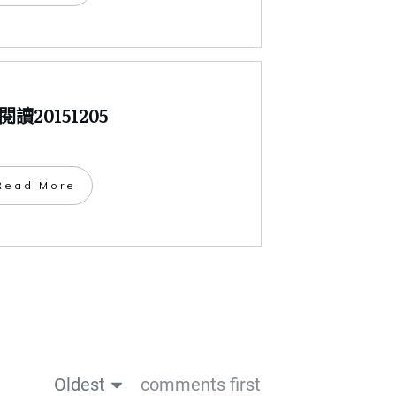
讀20151205
​Read More
Oldest
comments first