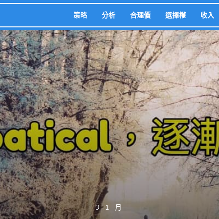
策略
分析
合理價
選擇權
收入
3 1 月