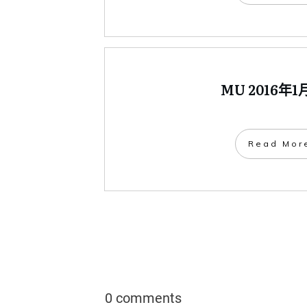
MU 2016年
​Read Mor
0 comments