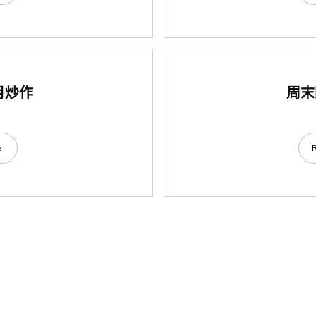
1月炒作
周末閱
e