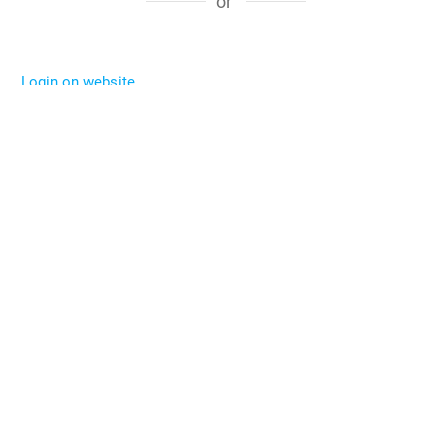
or
Login on website
Subscribe to comments
Subscribe to our newsletter now!