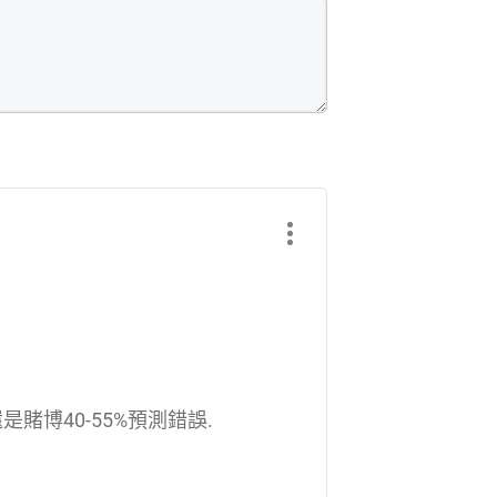
賭博40-55%預測錯誤.