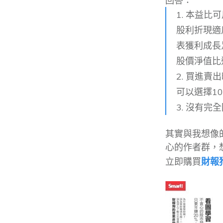
回答：
1. 本益
股利折現適
表獲利成長
股價淨值比
2. 買進
可以選擇1
3. 沒有完
其實與我想像
心的作者群，
立即購買
財報