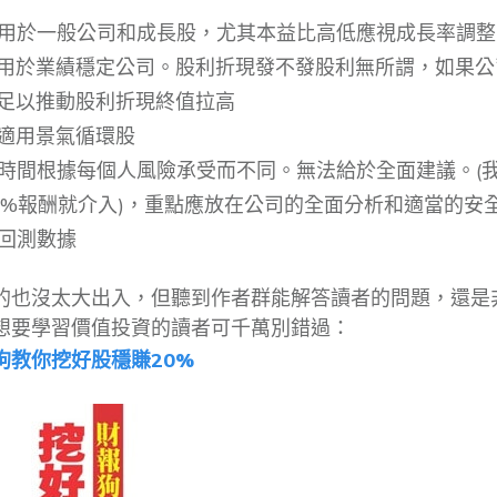
比可用於一般公司和成長股，尤其本益比高低應視成長率調整
用於業績穩定公司。股利折現發不發股利無所謂，如果公
足以推動股利折現終值拉高
適用景氣循環股
賣出時間根據每個人風險承受而不同。無法給於全面建議。(我
0%報酬就介入)，重點應放在公司的全面分析和適當的安
全回測數據
的也沒太大出入，但聽到作者群能解答讀者的問題，還是
想要學習價值投資的讀者可千萬別錯過：
狗教你挖好股穩賺20%