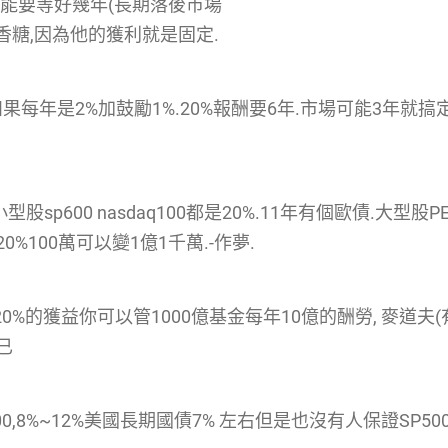
可能要等好幾年(長期落後市場
香糖,因為他的獲利就是固定.
果每年是2%加鼓勵1%.20%報酬要6年.市場可能3年就
.小型股sp600 nasdaq100都是20%.11年有個歐債.
%100萬可以變1億1千萬.-作夢.
年20%的獲益你可以管1000億基金每年10億的酬勞, 麥道夫
已
0,8%~12%美國長期國債7% 左右但是也沒有人保證SP500