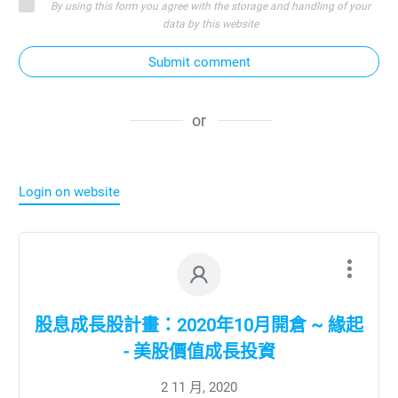
By using this form you agree with the storage and handling of your
data by this website
Submit comment
or
Login on website
股息成長股計畫：2020年10月開倉 ~ 緣起
- 美股價值成長投資
2 11 月, 2020