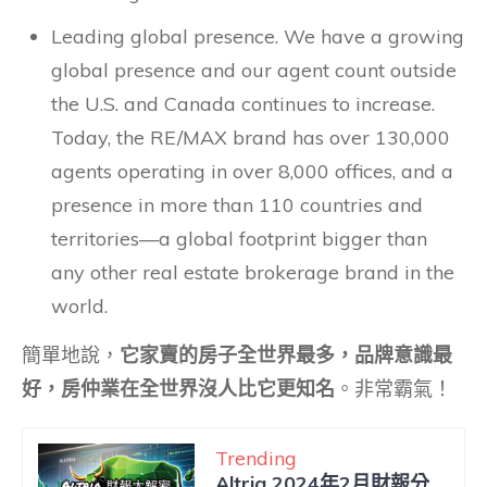
Leading global presence. We have a growing
global presence and our agent count outside
the U.S. and Canada continues to increase.
Today, the RE/MAX brand has over 130,000
agents operating in over 8,000 offices, and a
presence in more than 110 countries and
territories—a global footprint bigger than
any other real estate brokerage brand in the
world.
簡單地說，
它家賣的房子全世界最多，品牌意識最
好，房仲業在全世界沒人比它更知名
。非常霸氣！
Trending
Altria 2024年2月財報分