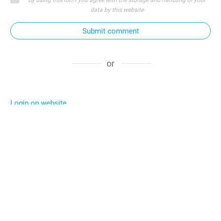
By using this form you agree with the storage and handling of your
data by this website
Submit comment
or
Login on website
股息成長投資的心得與挑戰 - 美股價值成長
投資
17 8 月, 2020